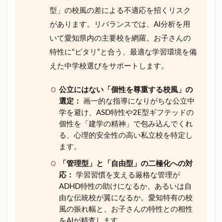
発達障
害・ギ
型」の校風の差による不適応を招くリスク
フテッ
があります。リバランスでは、AI分析を用
ド対応
私立中
いて愛知県内の主要校を網羅。お子さんの
学校ガ
特性に“ピタリ”と合う、最適な学習環境を備
イド
えた中学校選びをサポートします。
1.2
愛知
公立にはない「個性を尊重する校風」の
県の
選定：
画一的な指導になりがちな公立中
発達
障
学を避け、ASD特性や2E型ギフテッドの
害・
個性を「建学の精神」で包み込んでくれ
ギフ
る、心理的安全性の高い私立校を特定し
テッ
ます。
ドの
オス
「管理型」と「自由型」の二極化への対
スメ
応：
学習習慣を支える厳格な管理が
私立
ADHD特性の助けになるか、あるいは自
中学
校(男
由な伝統校が翼になるか。愛知特有の校
子校)
風の振れ幅と、お子さんの特性との相性
をAIが精査します。