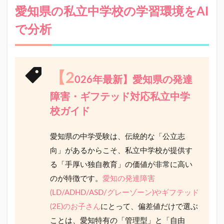
県
愛知県の私立中学校の学習環境をAI
の
私
で分析
立
中
学
校
の
【2
026年最新】愛知県の発達
学
習
障害・ギフテッド対応私立中学
環
校ガイド
境
を
AI
愛知県の中学受験は、伝統的な「公立志
で
分
向」があるからこそ、私立中学校が提供す
析
る「手厚い独自教育」の価値が非常に高い
1.1
のが特徴です。
愛知の発達障害
【2026
(LD/ADHD/ASD/グレーゾーン)やギフテッド
年最
新】愛
(2E)のお子さん
にとって、偏差値だけで選ぶ
知県の
ことは、愛知特有の「管理型」と「自由