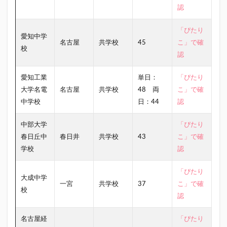
認
「ぴたり
愛知中学
名古屋
共学校
45
こ」で確
校
認
愛知工業
単日：
「ぴたり
大学名電
名古屋
共学校
48 両
こ」で確
中学校
日：44
認
中部大学
「ぴたり
春日丘中
春日井
共学校
43
こ」で確
学校
認
「ぴたり
大成中学
一宮
共学校
37
こ」で確
校
認
名古屋経
「ぴたり