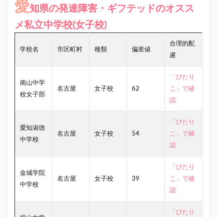
愛
知県の発達障害・ギフテッドのオスス
メ私立中学校(女子校)
合理的配
学校名
市区町村
種類
偏差値
慮
「ぴたり
南山中学
名古屋
女子校
62
こ」で確
校女子部
認
「ぴたり
愛知淑徳
名古屋
女子校
54
こ」で確
中学校
認
「ぴたり
金城学院
名古屋
女子校
39
こ」で確
中学校
認
「ぴたり