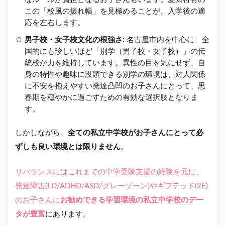
この「校風の振れ幅」を見極めることが、入学後の適
応を左右します。
男子校・女子校文化の根強さ:
名古屋市内を中心に、全
国的にも珍しいほど「別学（男子校・女子校）」の伝
統校が力を維持しています。異性の目を気にせず、自
身の特性や趣味に没頭できる別学の環境は、対人関係
に不安を抱えやすい発達凸凹のお子さんにとって、思
春期を穏やかに過ごすための有効な選択肢となりま
す。
しかしながら、
全ての私立中学校がお子さんにとって必
ずしも良い環境とは限りません
。
リバランスにはこれまでの中学受験支援の経験を元に、
発達障害(LD/ADHD/ASD/グレーゾーン)やギフテッド(2E)
のお子さんに
お勧めできる学習環境の私立中学校のデー
タが豊富
にあります。