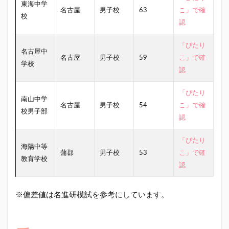
東海中学
名古屋
男子校
63
こ」で確
校
認
「ぴたり
名古屋中
名古屋
男子校
59
こ」で確
学校
認
「ぴたり
南山中学
名古屋
男子校
54
こ」で確
校男子部
認
「ぴたり
海陽中等
蒲郡
男子校
53
こ」で確
教育学校
認
※偏差値は名進研模試を参考にしています。