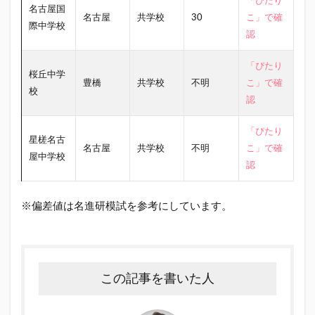
「ぴたり
名古屋国
名古屋
共学校
30
こ」で確
際中学校
認
「ぴたり
桜丘中学
豊橋
共学校
不明
こ」で確
校
認
「ぴたり
星槎名古
名古屋
共学校
不明
こ」で確
屋中学校
認
※偏差値は名進研模試を参考にしています。
この記事を書いた人