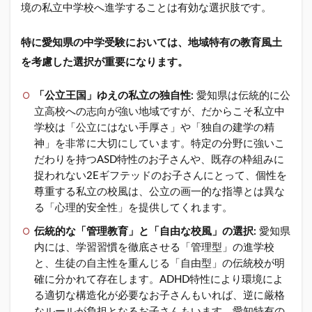
ドの
境の私立中学校へ進学することは有効な選択肢です。
オス
スメ
特に愛知県の中学受験においては、地域特有の教育風土
私立
中学
を考慮した選択が重要になります。
校(共
学
「公立王国」ゆえの私立の独自性:
愛知県は伝統的に公
校・
立高校への志向が強い地域ですが、だからこそ私立中
別学)
学校は「公立にはない手厚さ」や「独自の建学の精
神」を非常に大切にしています。特定の分野に強いこ
だわりを持つASD特性のお子さんや、既存の枠組みに
捉われない2Eギフテッドのお子さんにとって、個性を
尊重する私立の校風は、公立の画一的な指導とは異な
る「心理的安全性」を提供してくれます。
伝統的な「管理教育」と「自由な校風」の選択:
愛知県
内には、学習習慣を徹底させる「管理型」の進学校
と、生徒の自主性を重んじる「自由型」の伝統校が明
確に分かれて存在します。ADHD特性により環境によ
る適切な構造化が必要なお子さんもいれば、逆に厳格
なルールが負担となるお子さんもいます。愛知特有の