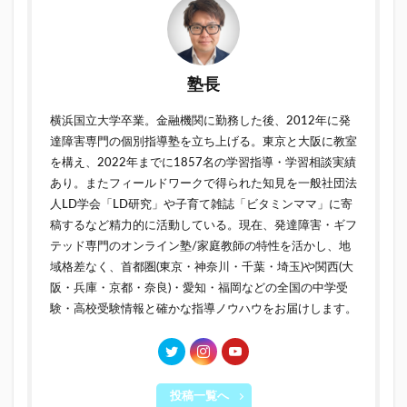
塾長
横浜国立大学卒業。金融機関に勤務した後、2012年に発
達障害専門の個別指導塾を立ち上げる。東京と大阪に教室
を構え、2022年までに1857名の学習指導・学習相談実績
あり。またフィールドワークで得られた知見を一般社団法
人LD学会「LD研究」や子育て雑誌「ビタミンママ」に寄
稿するなど精力的に活動している。現在、
発達障害・ギフ
テッド専門のオンライン塾/家庭教師
の特性を活かし、地
域格差なく、首都圏(
東京
・
神奈川
・
千葉
・
埼玉
)や関西(
大
阪
・
兵庫
・
京都
・
奈良
)・
愛知
・
福岡
などの全国の
中学受
験
・
高校受験
情報と確かな指導ノウハウをお届けします。
投稿一覧へ