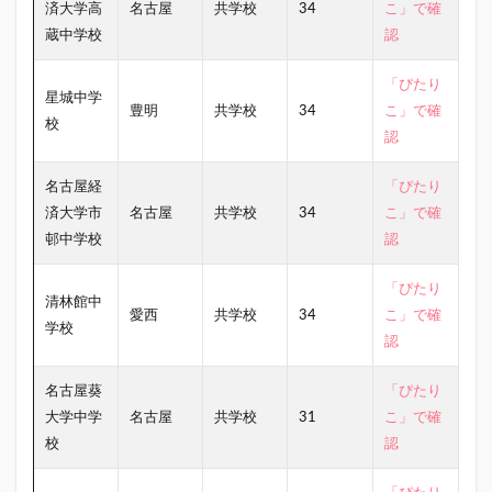
済大学高
名古屋
共学校
34
こ」で確
蔵中学校
認
「ぴたり
星城中学
豊明
共学校
34
こ」で確
校
認
名古屋経
「ぴたり
済大学市
名古屋
共学校
34
こ」で確
邨中学校
認
「ぴたり
清林館中
愛西
共学校
34
こ」で確
学校
認
名古屋葵
「ぴたり
大学中学
名古屋
共学校
31
こ」で確
校
認