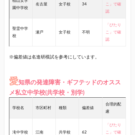
椙山女学
名古屋
女子校
34
こ」で確
園中学校
認
「ぴたり
聖霊中学
瀬戸
女子校
不明
こ」で確
校
認
※偏差値は名進研模試を参考にしています。
愛
知県の発達障害・ギフテッドのオスス
メ私立中学校(共学校・別学)
合理的配
学校名
市区町村
種類
偏差値
慮
「ぴたり
滝中学校
江南
共学校
62
こ」で確