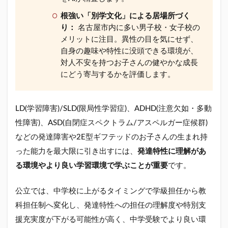
1.3
愛知
根強い「別学文化」による居場所づく
県の
り：
名古屋市内に多い男子校・女子校の
発達
メリットに注目。異性の目を気にせず、
障
害・
自身の趣味や特性に没頭できる環境が、
ギフ
対人不安を持つお子さんの健やかな成長
テッ
にどう寄与するかを評価します。
ドの
オス
スメ
LD(学習障害)/SLD(限局性学習症)、ADHD(注意欠如・多動
私立
中学
性障害)、ASD(自閉症スペクトラム/アスペルガー症候群)
校(女
などの発達障害や2E型ギフテッドのお子さんの生まれ持
子校)
った能力を最大限に引き出すには、
発達特性に理解があ
1.4
る環境やより良い学習環境で学ぶことが重要
愛知
です。
県の
発達
公立では、中学校に上がるタイミングで学級担任から教
障
害・
科担任制へ変化し、発達特性への担任の理解度や特別支
ギフ
援充実度が下がる可能性が高く、中学受験でより良い環
テッ