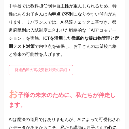
中学校では教科担任制や自主性が重んじられるため、特
性のあるお子さんは
内申点で不利
になりやすい傾向があ
ります。リバランスでは、AI発達チェックに基づき、都
道府県別の入試制度に合わせた戦略的な「AIアコモデー
ション」を実施。
ICTを活用した徹底的な提出物管理と定
期テスト対策
で内申点を確保し、お子さんの志望校合格
と将来の可能性を広げます。
発達凸凹の高校受験対策の詳細
お
子様の未来のために、私たちが伴走し
ます。
AIは魔法の道具ではありませんが、AIによって可視化され
たデータがあるからこそ、私たち講師はお子さんの
心に