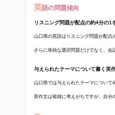
傾
英
語の問題傾向
向
3.1
リスニング問題が配点の約4分の1
英語
の問
山口県の英語はリスニング問題が配点
題傾
向
さらに単純な選択問題だけでなく、会
3.1.1
リスニ
ング問
与えられたテーマについて書く英
題が配
点の約
山口県では与えられたテーマについて
4分の1
を占め
る
英作文は複雑に考えがちですが、自分
3.1.2
与えら