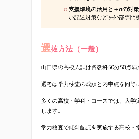
の壁
支援環境の活用と＋αの対
とリ
い記述対策などを外部専門
スニ
ン
グ・
記述
選
重視
抜方法（一般）
の試
験攻
山口県の高校入試は各教科50分50点満
略
1.2
選考は学力検査の成績と内申点を同等
選抜
方法
多くの高校・学科・コースでは、入学
（一
般）
します。
1.3
学力検査で傾斜配点を実施する高校・
内申
点の