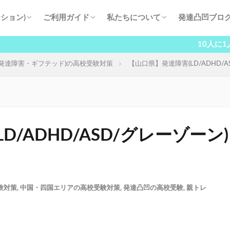
ション)
ご利用ガイド
私たちについて
発達凸凹ブロ
験・高校受験
登校
品質
指導開始の流れ
料金プラン
よくある質問
塾長挨拶
塾講師紹介
生徒・保護者の声
当塾の取り組み
会社概要
10人に1人が抱え
発達障害・ギフテッド)の高校受験対策
【山口県】発達障害(LD/ADHD/
D/ADHD/ASD/グレーゾーン
験対策
,
中国・四国エリアの高校受験対策
,
発達凸凹の高校受験
,
親トレ