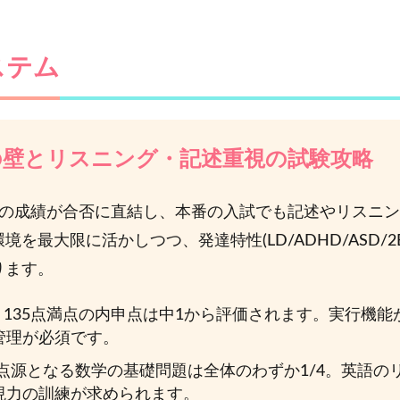
ステム
」の壁とリスニング・記述重視の試験攻略
らの成績が合否に直結し、本番の入試でも記述やリスニ
を最大限に活かしつつ、発達特性(LD/ADHD/ASD/
ります。
135点満点の内申点は中1から評価されます。実行機
管理が必須です。
点源となる数学の基礎問題は全体のわずか1/4。英語のリ
現力の訓練が求められます。