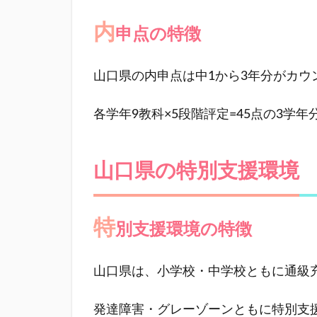
特徴
内
申点の特徴
2
山
口
山口県の内申点は中1から3年分がカウ
県
の
各学年9教科×5段階評定=45点の3学年
特
別
支
山口県の特別支援環境
援
環
境
特
別支援環境の特徴
2.1
特別
支援
山口県は、小学校・中学校ともに通級
環境
の特
発達障害・グレーゾーンともに特別支
徴