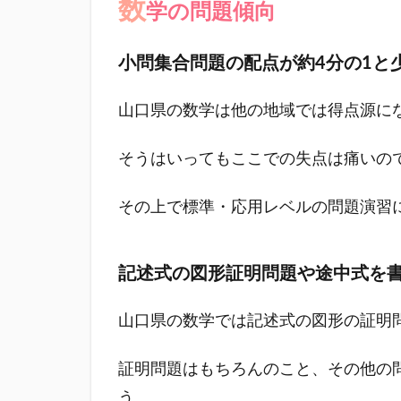
数
れたテ
学の問題傾向
ーマに
ついて
小問集合問題の配点が約4分の1と
書く英
作文が
山口県の数学は他の地域では得点源に
出題
3.2
そうはいってもここでの失点は痛いの
数学
の問
その上で標準・応用レベルの問題演習
題傾
向
3.2.1
記述式の図形証明問題や途中式を
小問集
合問題
山口県の数学では記述式の図形の証明
の配点
が約4
分の1
証明問題はもちろんのこと、その他の
と少な
う。