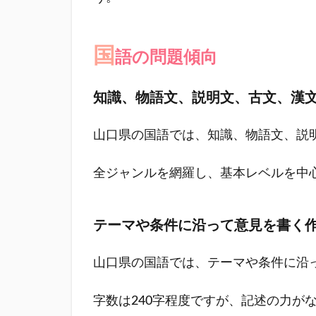
い
3.2.2
国
記述式
語の問題傾向
の図形
証明問
知識、物語文、説明文、古文、漢
題や途
中式を
書かせ
山口県の国語では、知識、物語文、説
る問題
が出題
全ジャンルを網羅し、基本レベルを中
3.3
国語
テーマや条件に沿って意見を書く
の問
題傾
向
山口県の国語では、テーマや条件に沿
3.3.1
字数は240字程度ですが、記述の力が
知識、