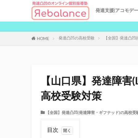
発達支援(アコモデー
特性別発達支援
発達凸凹の中学受
発達凸凹による不
リバランスの授業
地域別対策
AI発達支援
発達凸凹の高校受験
【全国】発達凸凹(
HOME
【山口県】発達障害(L
高校受験対策
【全国】発達凸凹(発達障害・ギフテッド)の高校受
目次