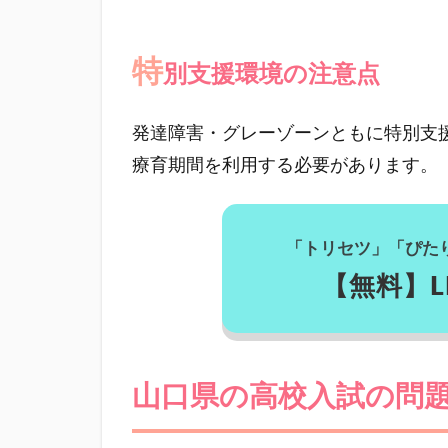
2.2
特別
特
別支援環境の注意点
支援
環境
の注
発達障害・グレーゾーンともに特別支
意点
療育期間を利用する必要があります。
3
山
口
「トリセツ」「ぴた
県
の
【無料】L
高
校
入
試
山口県の高校入試の問
の
問
題