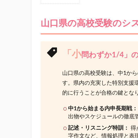
1
山
口
山口県の高校受験のシ
県
の
高
校
「小
受
問わずか1/4
験
の
山口県の高校受験は、中1か
シ
ス
す。県内の充実した特別支援環境
テ
的に行うことが合格の鍵とな
ム
1.1
中1から始まる内申長期戦：
「小
出物やスケジュールの徹底
問わ
記述・リスニング特訓：
得
ずか
1/4」
字作文など、情報処理と表