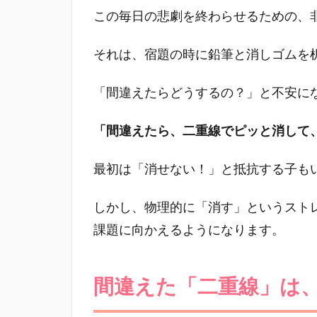
重
この毎日の悲劇を終わらせるための、
線」
は、
脳が
それは、宿題の時に鉛筆と消しゴムを
しっ
かり
「間違えたらどうするの？」と不安に
考え
た証
「間違えたら、二重線でピッと消して
拠
4
最初は「消せない！」と抵抗する子も
まと
め：
しかし、物理的に「消す」というスト
失敗
を
課題に向かえるようになります。
「見
える
化」
間違えた「二重線」は
し
て、