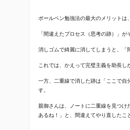
しな
やか
な心
ボールペン勉強法の最大のメリットは
を育
む
「間違えたプロセス（思考の跡）」が
消しゴムで綺麗に消してしまうと、「
これでは、かえって完璧主義を助長し
一方、二重線で消した跡は「ここで自
す。
親御さんは、ノートに二重線を見つけ
あるね！」と、間違えてやり直したこ