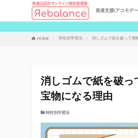
発達支援(アコモデー
特性別発達支援
発達凸凹の中学受
発達凸凹による不
リバランスの授業
地域別対策
AI発達支援
特性別学習法
消しゴムで紙を破って癇
HOME
消しゴムで紙を破っ
宝物になる理由
特性別学習法