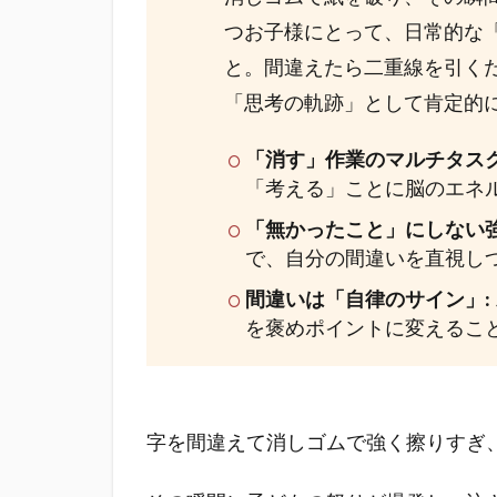
の悲
つお子様にとって、日常的な
劇
と。間違えたら二重線を引く
1.1
「思考の軌跡」として肯定的
失敗
を
「消す」作業のマルチタスク
「消
「考える」ことに脳のエネ
し去
る」
「無かったこと」にしない強
から
で、自分の間違いを直視し
「宝
物」
間違いは「自律のサイン」:
へ。
を褒めポイントに変えるこ
完璧
主義
を救
うボ
字を間違えて消しゴムで強く擦りすぎ
ール
ペン