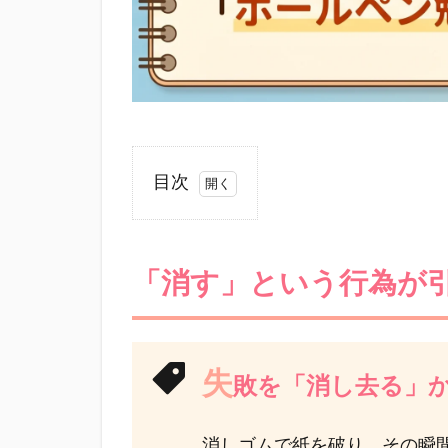
目次
1
「消
す」
「消す」という行為が
とい
う行
為が
引き
失
起こ
敗を「消し去る」
す、
宿題
消しゴムで紙を破り、その瞬
時間