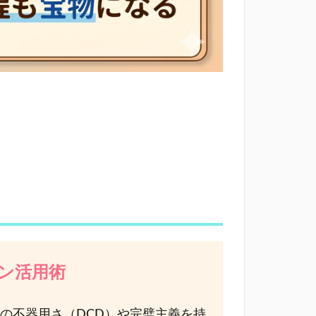
ン活用術
の不器用さ（DCD）や完璧主義を持