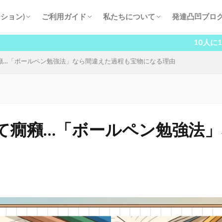
ション)
ご利用ガイド
私たちについて
発達凸凹ブロ
験・高校受験
登校
品質
指導開始の流れ
料金プラン
よくある質問
塾長挨拶
塾講師紹介
生徒・保護者の声
当塾の取り組み
会社概要
10人に1人が抱える発
癪…「ボールペン勉強法」なら間違えた過程も宝物になる理由
て癇癪…「ボールペン勉強法