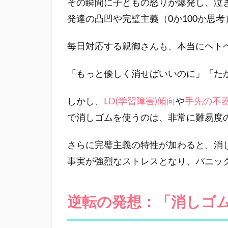
その瞬間に子どもの怒りが爆発し、泣
活用
術
発達の凸凹や完璧主義（0か100か思
2
毎日対応する親御さんも、本当にヘト
逆転
の発
想：
「もっと優しく消せばいいのに」「た
「消
しゴ
しかし、
LD(学習障害)傾向
や
手先の不
ム」
を机
で消しゴムを使うのは、非常に難易度
から
なく
さらに完璧主義の特性が加わると、消
して
事実が強烈なストレスとなり、パニッ
みる
3
間違
逆転の発想：「消しゴ
えた
「二