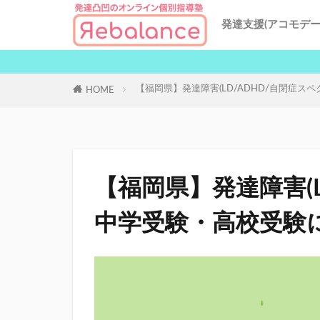
発達支援(アコモデー
特性別発達支援
発達凸凹の中学受
発達凸凹による不
リバランスの授業
地域別対策
AI発達支援
【福岡県】発達障害(LD/ADHD/自閉症ス
HOME
【福岡県】発達障害(L
中学受験・高校受験