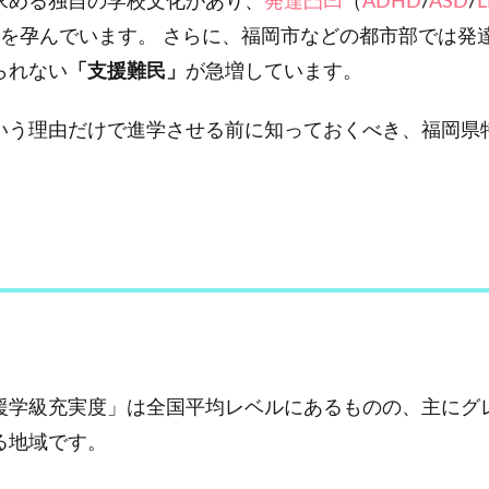
求める独自の学校文化があり、
発達凸凹
（
ADHD
/
ASD
/
クを孕んでいます。 さらに、福岡市などの都市部では発
られない
「支援難民」
が急増しています。
いう理由だけで進学させる前に知っておくべき、福岡県
援学級充実度」は全国平均レベルにあるものの、主にグ
る地域です。