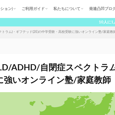
ション)
ご利用ガイド
私たちについて
発達凸凹ブロ
験・高校受験
登校
品質
指導開始の流れ
料金プラン
よくある質問
塾長挨拶
塾講師紹介
生徒・保護者の声
当塾の取り組み
会社概要
10人に1人が抱える発
ペクトラム)・ギフテッド(2E)の中学受験・高校受験に強いオンライン塾/家庭教
D/ADHD/自閉症スペクトラム
に強いオンライン塾/家庭教師