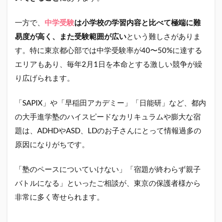
一方で、
中学受験
は小学校の学習内容と比べて
極端に難
易度が高
く、また受験範囲が広い
という難しさがありま
す。特に東京都心部では中学受験率が40〜50%に達する
エリアもあり、毎年2月1日を本命とする激しい競争が繰
り広げられます。
「SAPIX」や「早稲田アカデミー」「日能研」など、都内
の大手進学塾のハイスピードなカリキュラムや膨大な宿
題は、ADHDやASD、LDのお子さんにとって情報過多の
原因になりがちです。
「塾のペースについていけない」「宿題が終わらず親子
バトルになる」といったご相談が、東京の保護者様から
非常に多く寄せられます。