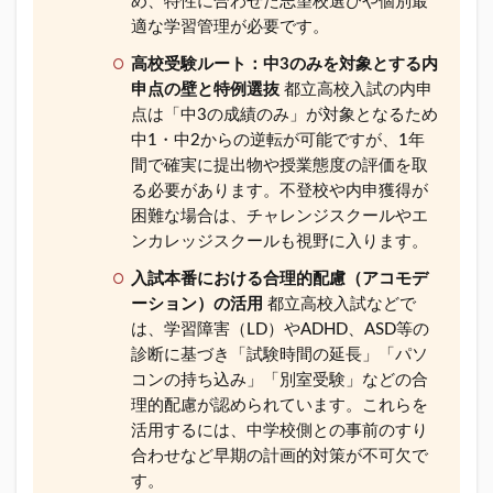
め、特性に合わせた志望校選びや個別最
適な学習管理が必要です。
高校受験ルート：中3のみを対象とする内
申点の壁と特例選抜
都立高校入試の内申
点は「中3の成績のみ」が対象となるため
中1・中2からの逆転が可能ですが、1年
間で確実に提出物や授業態度の評価を取
る必要があります。不登校や内申獲得が
困難な場合は、チャレンジスクールやエ
ンカレッジスクールも視野に入ります。
入試本番における合理的配慮（アコモデ
ーション）の活用
都立高校入試などで
は、学習障害（LD）やADHD、ASD等の
診断に基づき「試験時間の延長」「パソ
コンの持ち込み」「別室受験」などの合
理的配慮が認められています。これらを
活用するには、中学校側との事前のすり
合わせなど早期の計画的対策が不可欠で
す。