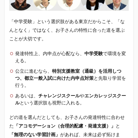
「中学受験」という選択肢がある東京だからこそ、「な
んとなく」ではなく、お子さんの特性に合った道を選ぶ
ことが大切です。
発達特性上、内申点が心配なら、
中学受験
で環境を変
える。
公立に進むなら、
特別支援教室（通級）を活用しつ
つ、都立一般入試に向けた内申点対策
と先取り学習を
行う。
あるいは、
チャレンジスクール
や
エンカレッジスクー
ル
という選択肢も視野に入れる。
どの道を選んだとしても、お子さんの発達特性に合わせ
た
「アコモデーション（合理的配慮・発達支援）」
と
「無理のない学習計画」
があれば、未来は必ず拓けま