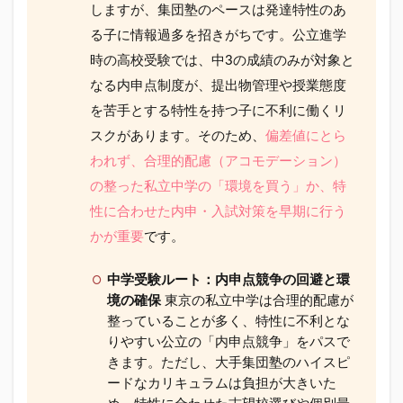
しますが、集団塾のペースは発達特性のあ
る子に情報過多を招きがちです。公立進学
時の高校受験では、中3の成績のみが対象と
なる内申点制度が、提出物管理や授業態度
を苦手とする特性を持つ子に不利に働くリ
スクがあります。そのため、
偏差値にとら
われず、合理的配慮（アコモデーション）
の整った私立中学の「環境を買う」か、特
性に合わせた内申・入試対策を早期に行う
かが重要
です。
中学受験ルート：内申点競争の回避と環
境の確保
東京の私立中学は合理的配慮が
整っていることが多く、特性に不利とな
りやすい公立の「内申点競争」をパスで
きます。ただし、大手集団塾のハイスピ
ードなカリキュラムは負担が大きいた